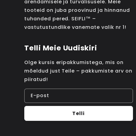
arendamisele ja turvalisusele. Meie
tooteid on juba proovinud ja hinnanud
tuhanded pered. SEIFLI™ –
vastutustundlike vanemate valik nr 1!
Telli Meie Uudiskiri
Olge kursis eripakkumistega, mis on
mõeldud just Teile – pakkumiste arv on
piiratud!
E-post
Telli