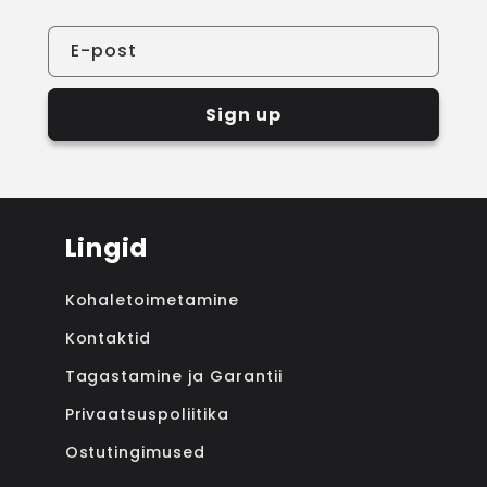
E-post
Sign up
Lingid
Kohaletoimetamine
Kontaktid
Tagastamine ja Garantii
Privaatsuspoliitika
Ostutingimused