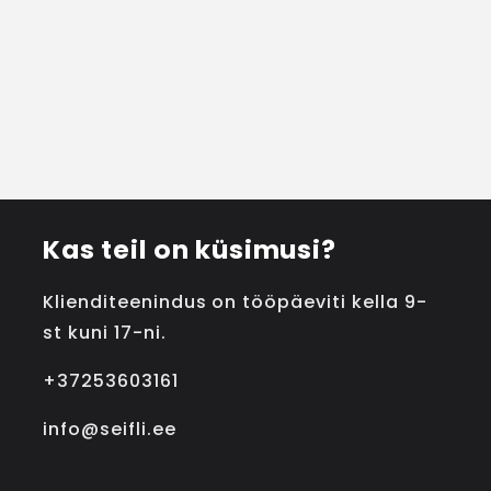
Kas teil on küsimusi?
Klienditeenindus on tööpäeviti kella 9-
st kuni 17-ni.
+37253603161
info@seifli.ee