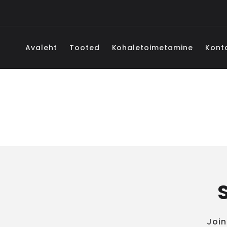
Liigu
sisule
Avaleht
Tooted
Kohaletoimetamine
Kont
Join